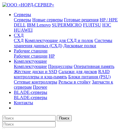
Серверы
Серверы
Новые серверы
Готовые решения
HP / HPE
DELL
IBM Lenovo
SUPERMICRO
FUJITSU
H3C
HUAWEI
СХД
СХД
Комплектующие для СХД и полок
Системы
хранения данных (СХД)
Дисковые полки
Рабочие станции
Рабочие станции
HP
Комплектующие
Комплектующие
Процессоры
Оперативная память
Жёсткие диски и SSD
Салазки для дисков
RAID
контроллеры и кэш-память
Блоки питания (PSU)
Сетевые контроллеры
Рельсы в стойку
Запчасти к
серверам
Прочее
BLADE-серверы
BLADE-серверы
Контакты
Поиск