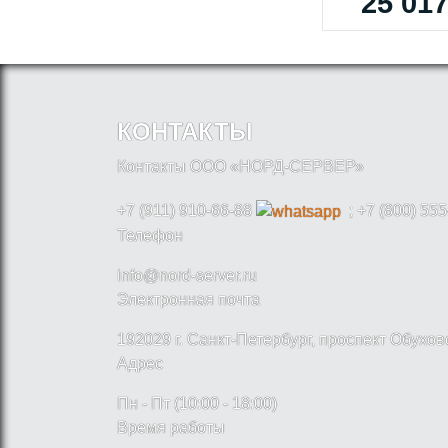
25 017
КОНТАКТЫ
Контакты ООО «НОРД-СЕРВЕР»
+7 (911) 910-66-88
; +7 (800) 555
Телефон
info@nord-server.ru
Электронная почта
192029 г. Санкт-Петербург, проспект Обухо
Адрес
Пн - Пт (10:00 - 18:00)
Время работы