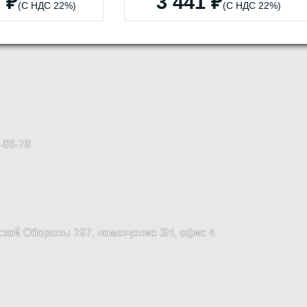
 ₽
3 441 ₽
(С НДС 22%)
(С НДС 22%)
-86-78
вской Обороны 197, помещение 3Н, офис 4