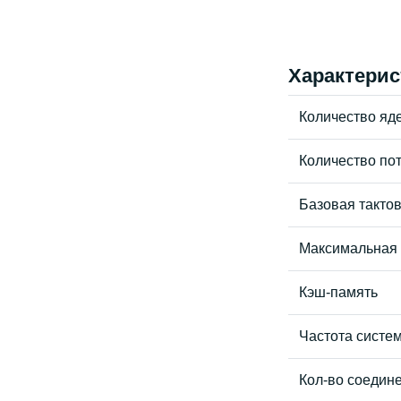
Характерис
Количество яд
Количество по
Базовая такто
Максимальная т
Кэш-память
Частота систе
Кол-во соедин