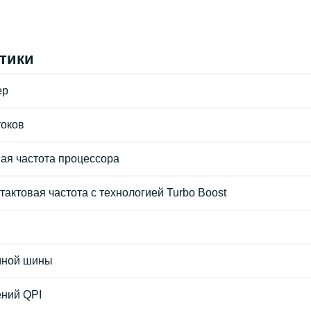
тики
ер
токов
вая частота процессора
актовая частота с технологией Turbo Boost
мной шины
ений QPI