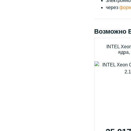
электронно
через
форм
Возможно 
INTEL Xeon
ядра,