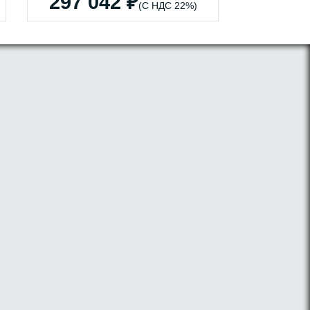
297 042 ₽
(С НДС 22%)