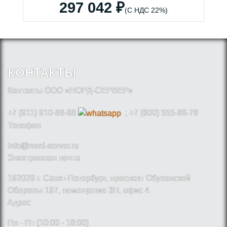
297 042 ₽
(С НДС 22%)
КОНТАКТЫ
Контакты ООО «НОРД-СЕРВЕР»
+7 (911) 910-66-88
; +7 (800) 555-86-78
Телефон
info@nord-server.ru
Электронная почта
192029 г. Санкт-Петербург, проспект Обуховской
Обороны 197, помещение 3Н, офис 4
Адрес
Пн - Пт (10:00 - 18:00)