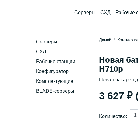
Серверы
СХД
Рабочие 
Домой
Комплект
Серверы
СХД
Новая ба
Рабочие станции
H710p
Конфигуратор
Новая батарея 
Комплектующие
BLADE-серверы
3 627 ₽
Количество: