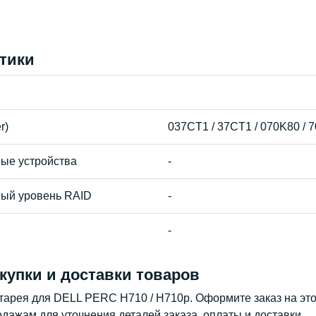
тики
r)
037CT1 / 37CT1 / 070K80 / 
ые устройства
-
ый уровень RAID
-
-
купки и доставки товаров
тарея для DELL PERC H710 / H710p. Оформите заказ на это
дажам для уточнения деталей заказа, оплаты и доставки.