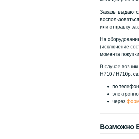
Заказы выдаются 
воспользоваться
или отправку за
На оборудование
(исключение сос
момента покупки
В случае возник
H710 / H710p, св
по телефону
электронно
через
форм
Возможно 