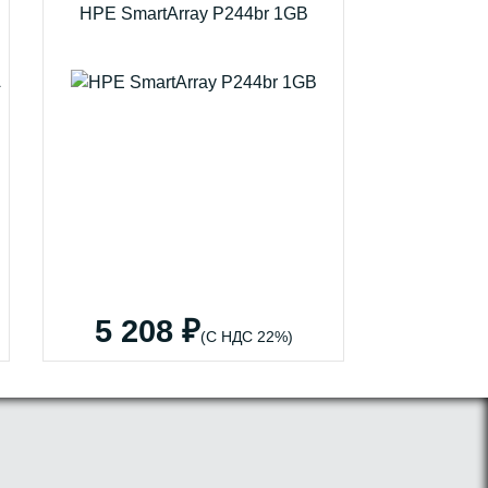
HPE SmartArray P244br 1GB
5 208 ₽
(С НДС 22%)