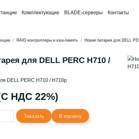
станции
Комплектующие
BLADE-серверы
Контакты
ующие
RAID контроллеры и кэш-память
Новая батарея для DELL PE
тарея для DELL PERC H710 /
для DELL PERC H710 / H710p
 (С НДС 22%)
Заказать
В корзину