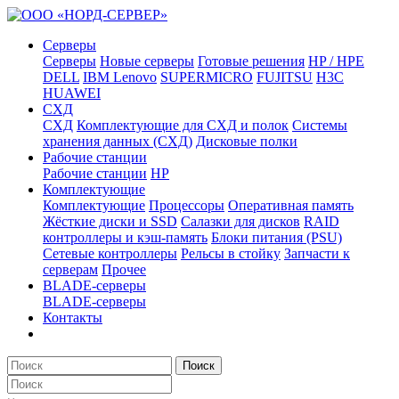
Серверы
Серверы
Новые серверы
Готовые решения
HP / HPE
DELL
IBM Lenovo
SUPERMICRO
FUJITSU
H3C
HUAWEI
СХД
СХД
Комплектующие для СХД и полок
Системы
хранения данных (СХД)
Дисковые полки
Рабочие станции
Рабочие станции
HP
Комплектующие
Комплектующие
Процессоры
Оперативная память
Жёсткие диски и SSD
Салазки для дисков
RAID
контроллеры и кэш-память
Блоки питания (PSU)
Сетевые контроллеры
Рельсы в стойку
Запчасти к
серверам
Прочее
BLADE-серверы
BLADE-серверы
Контакты
Поиск