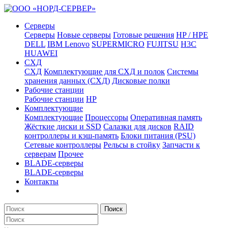
Серверы
Серверы
Новые серверы
Готовые решения
HP / HPE
DELL
IBM Lenovo
SUPERMICRO
FUJITSU
H3C
HUAWEI
СХД
СХД
Комплектующие для СХД и полок
Системы
хранения данных (СХД)
Дисковые полки
Рабочие станции
Рабочие станции
HP
Комплектующие
Комплектующие
Процессоры
Оперативная память
Жёсткие диски и SSD
Салазки для дисков
RAID
контроллеры и кэш-память
Блоки питания (PSU)
Сетевые контроллеры
Рельсы в стойку
Запчасти к
серверам
Прочее
BLADE-серверы
BLADE-серверы
Контакты
Поиск