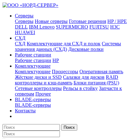
Серверы
Серверы
Новые серверы
Готовые решения
HP / HPE
DELL
IBM Lenovo
SUPERMICRO
FUJITSU
H3C
HUAWEI
СХД
СХД
Комплектующие для СХД и полок
Системы
хранения данных (СХД)
Дисковые полки
Рабочие станции
Рабочие станции
HP
Комплектующие
Комплектующие
Процессоры
Оперативная память
Жёсткие диски и SSD
Салазки для дисков
RAID
контроллеры и кэш-память
Блоки питания (PSU)
Сетевые контроллеры
Рельсы в стойку
Запчасти к
серверам
Прочее
BLADE-серверы
BLADE-серверы
Контакты
Поиск