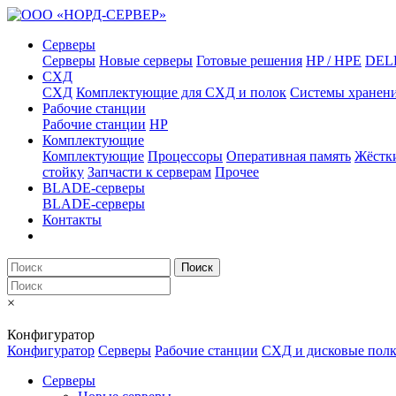
Серверы
Серверы
Новые серверы
Готовые решения
HP / HPE
DEL
СХД
СХД
Комплектующие для СХД и полок
Системы хранен
Рабочие станции
Рабочие станции
HP
Комплектующие
Комплектующие
Процессоры
Оперативная память
Жёстк
стойку
Запчасти к серверам
Прочее
BLADE-серверы
BLADE-серверы
Контакты
Поиск
×
Конфигуратор
Конфигуратор
Серверы
Рабочие станции
СХД и дисковые пол
Серверы