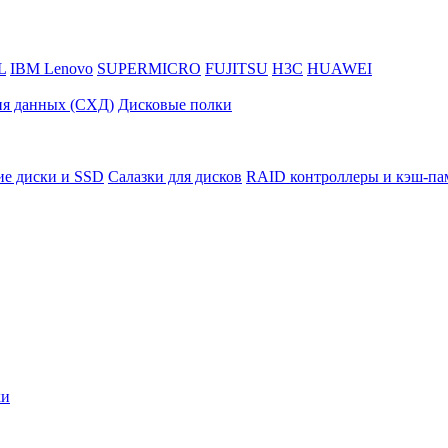
L
IBM Lenovo
SUPERMICRO
FUJITSU
H3C
HUAWEI
ия данных (СХД)
Дисковые полки
ие диски и SSD
Салазки для дисков
RAID контроллеры и кэш-па
ки