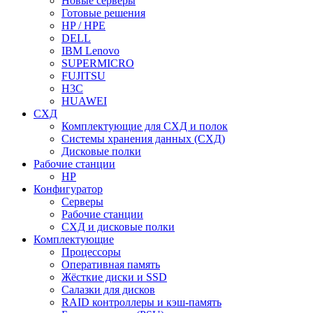
Новые серверы
Готовые решения
HP / HPE
DELL
IBM Lenovo
SUPERMICRO
FUJITSU
H3C
HUAWEI
СХД
Комплектующие для СХД и полок
Системы хранения данных (СХД)
Дисковые полки
Рабочие станции
HP
Конфигуратор
Серверы
Рабочие станции
СХД и дисковые полки
Комплектующие
Процессоры
Оперативная память
Жёсткие диски и SSD
Салазки для дисков
RAID контроллеры и кэш-память