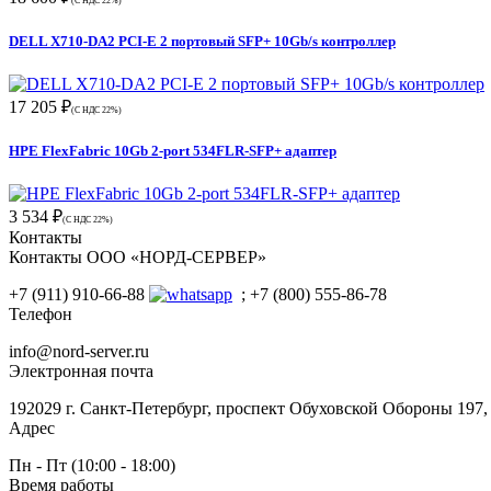
(С НДС 22%)
DELL X710-DA2 PCI-E 2 портовый SFP+ 10Gb/s контроллер
17 205 ₽
(С НДС 22%)
HPE FlexFabric 10Gb 2-port 534FLR-SFP+ адаптер
3 534 ₽
(С НДС 22%)
Контакты
Контакты ООО «НОРД-СЕРВЕР»
+7 (911) 910-66-88
; +7 (800) 555-86-78
Телефон
info@nord-server.ru
Электронная почта
192029 г. Санкт-Петербург, проспект Обуховской Обороны 197
Адрес
Пн - Пт (10:00 - 18:00)
Время работы