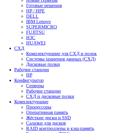
Новые серверы
Готовые решения
HP / HPE
DELL
IBM Lenovo
SUPERMICRO
FUJITSU
H3C
HUAWEI
СХД
Комплектующие для СХД и полок
Системы хранения данных (СХД)
Дисковые полки
Рабочие станции
HP
Конфигуратор
Серверы
Рабочие станции
СХД и дисковые полки
Комплектующие
Процессоры
Оперативная память
Жёсткие диски и SSD
Салазки для дисков
RAID контроллеры и кэш-память