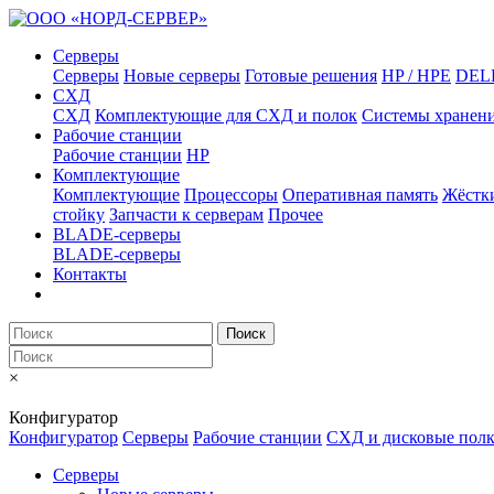
Серверы
Серверы
Новые серверы
Готовые решения
HP / HPE
DEL
СХД
СХД
Комплектующие для СХД и полок
Системы хранен
Рабочие станции
Рабочие станции
HP
Комплектующие
Комплектующие
Процессоры
Оперативная память
Жёстк
стойку
Запчасти к серверам
Прочее
BLADE-серверы
BLADE-серверы
Контакты
Поиск
×
Конфигуратор
Конфигуратор
Серверы
Рабочие станции
СХД и дисковые пол
Серверы