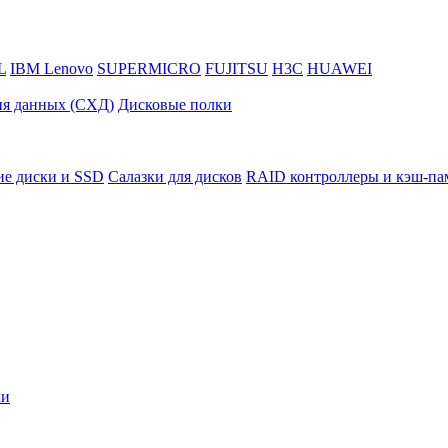
L
IBM Lenovo
SUPERMICRO
FUJITSU
H3C
HUAWEI
ия данных (СХД)
Дисковые полки
ие диски и SSD
Салазки для дисков
RAID контроллеры и кэш-па
ки