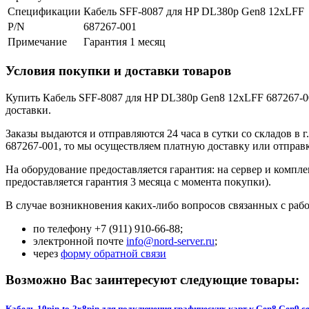
Спецификации
Кабель SFF-8087 для HP DL380p Gen8 12xLFF
P/N
687267-001
Примечание
Гарантия 1 месяц
Условия покупки и доставки товаров
Купить Кабель SFF-8087 для HP DL380p Gen8 12xLFF 687267-001
доставки.
Заказы выдаются и отправляются 24 часа в сутки со складов в
687267-001, то мы осуществляем платную доставку или отправ
На оборудование предоставляется гарантия: на сервер и компл
предоставляется гарантия 3 месяца с момента покупки).
В случае возникновения каких-либо вопросов связанных с рабо
по телефону +7 (911) 910-66-88;
электронной почте
info@nord-server.ru
;
через
форму обратной связи
Возможно Вас заинтересуют следующие товары:
Кабель 10pin-to-2x8pin для подключения графических карт к Gen8 Gen9 се