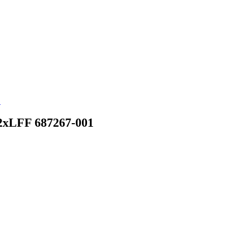
1
2xLFF 687267-001