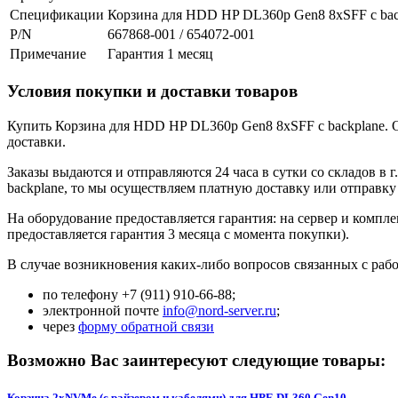
Спецификации
Корзина для HDD HP DL360p Gen8 8xSFF с bac
P/N
667868-001 / 654072-001
Примечание
Гарантия 1 месяц
Условия покупки и доставки товаров
Купить Корзина для HDD HP DL360p Gen8 8xSFF с backplane. Оф
доставки.
Заказы выдаются и отправляются 24 часа в сутки со складов в
backplane, то мы осуществляем платную доставку или отправк
На оборудование предоставляется гарантия: на сервер и компл
предоставляется гарантия 3 месяца с момента покупки).
В случае возникновения каких-либо вопросов связанных с рабо
по телефону +7 (911) 910-66-88;
электронной почте
info@nord-server.ru
;
через
форму обратной связи
Возможно Вас заинтересуют следующие товары:
Корзина 2xNVMe (с райзером и кабелями) для HPE DL360 Gen10