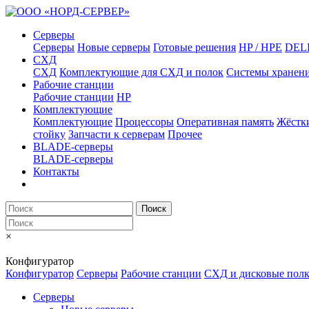
Серверы
Серверы
Новые серверы
Готовые решения
HP / HPE
DEL
СХД
СХД
Комплектующие для СХД и полок
Системы хранен
Рабочие станции
Рабочие станции
HP
Комплектующие
Комплектующие
Процессоры
Оперативная память
Жёстк
стойку
Запчасти к серверам
Прочее
BLADE-серверы
BLADE-серверы
Контакты
Поиск
×
Конфигуратор
Конфигуратор
Серверы
Рабочие станции
СХД и дисковые пол
Серверы