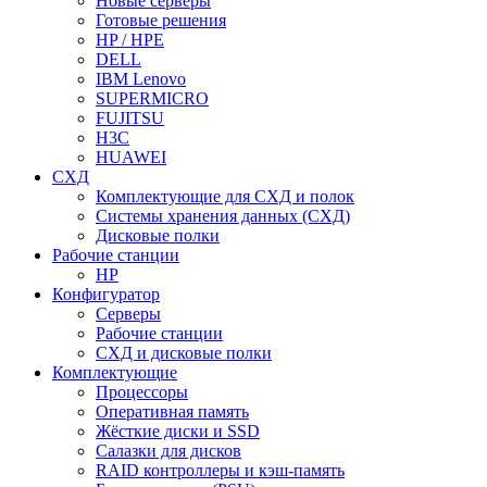
Новые серверы
Готовые решения
HP / HPE
DELL
IBM Lenovo
SUPERMICRO
FUJITSU
H3C
HUAWEI
СХД
Комплектующие для СХД и полок
Системы хранения данных (СХД)
Дисковые полки
Рабочие станции
HP
Конфигуратор
Серверы
Рабочие станции
СХД и дисковые полки
Комплектующие
Процессоры
Оперативная память
Жёсткие диски и SSD
Салазки для дисков
RAID контроллеры и кэш-память