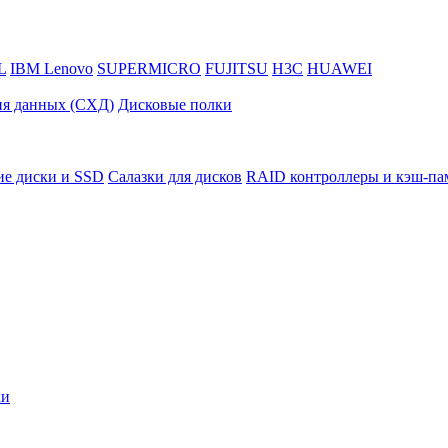
L
IBM Lenovo
SUPERMICRO
FUJITSU
H3C
HUAWEI
ия данных (СХД)
Дисковые полки
ие диски и SSD
Салазки для дисков
RAID контроллеры и кэш-па
ки