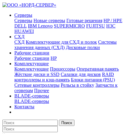
Серверы
Серверы
Новые серверы
Готовые решения
HP / HPE
DELL
IBM Lenovo
SUPERMICRO
FUJITSU
H3C
HUAWEI
СХД
СХД
Комплектующие для СХД и полок
Системы
хранения данных (СХД)
Дисковые полки
Рабочие станции
Рабочие станции
HP
Комплектующие
Комплектующие
Процессоры
Оперативная память
Жёсткие диски и SSD
Салазки для дисков
RAID
контроллеры и кэш-память
Блоки питания (PSU)
Сетевые контроллеры
Рельсы в стойку
Запчасти к
серверам
Прочее
BLADE-серверы
BLADE-серверы
Контакты
Поиск