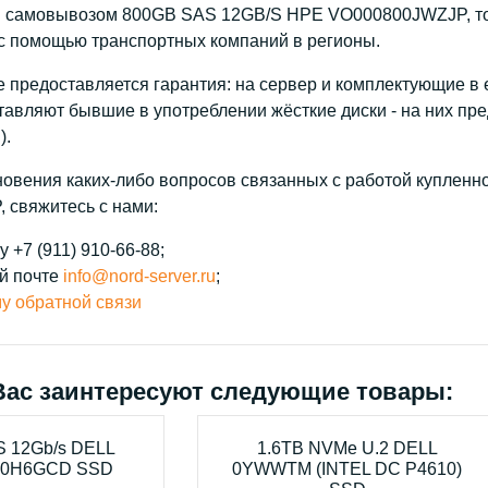
я самовывозом 800GB SAS 12GB/S HPE VO000800JWZJP, то
 с помощью транспортных компаний в регионы.
 предоставляется гарантия: на сервер и комплектующие в е
тавляют бывшие в употреблении жёсткие диски - на них пре
).
новения каких-либо вопросов связанных с работой куплен
 свяжитесь с нами:
 +7 (911) 910-66-88;
й почте
info@nord-server.ru
;
у обратной связи
Вас заинтересуют следующие товары:
 12Gb/s DELL
1.6TB NVMe U.2 DELL
 0H6GCD SSD
0YWWTM (INTEL DC P4610)