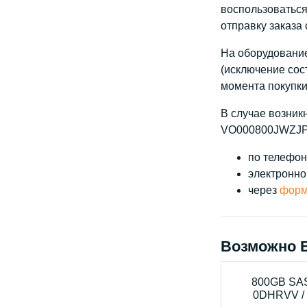
воспользоватьс
отправку заказа
На оборудование
(исключение сос
момента покупки
В случае возник
VO000800JWZJP,
по телефону
электронно
через
форм
Возможно 
800GB SAS
0DHRVV /