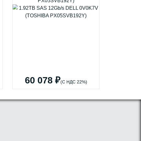
PX05SVB192Y)
60 078 ₽
(С НДС 22%)