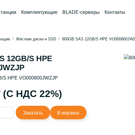
станции
Комплектующие
BLADE-серверы
Контакты
ующие
Жёсткие диски и SSD
800GB SAS 12GB/S HPE VO000800JW
S 12GB/S HPE
0JWZJP
B/S HPE VO000800JWZJP
₽ (С НДС 22%)
Заказать
В корзину