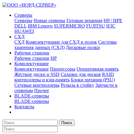
Серверы
Серверы
Новые серверы
Готовые решения
HP / HPE
DELL
IBM Lenovo
SUPERMICRO
FUJITSU
H3C
HUAWEI
СХД
СХД
Комплектующие для СХД и полок
Системы
хранения данных (СХД)
Дисковые полки
Рабочие станции
Рабочие станции
HP
Комплектующие
Комплектующие
Процессоры
Оперативная память
Жёсткие диски и SSD
Салазки для дисков
RAID
контроллеры и кэш-память
Блоки питания (PSU)
Сетевые контроллеры
Рельсы в стойку
Запчасти к
серверам
Прочее
BLADE-серверы
BLADE-серверы
Контакты
Поиск