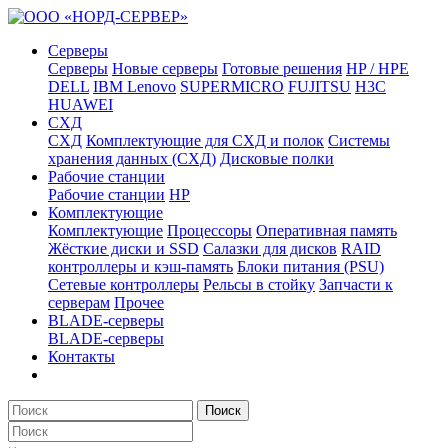
Серверы
Серверы
Новые серверы
Готовые решения
HP / HPE
DELL
IBM Lenovo
SUPERMICRO
FUJITSU
H3C
HUAWEI
СХД
СХД
Комплектующие для СХД и полок
Системы
хранения данных (СХД)
Дисковые полки
Рабочие станции
Рабочие станции
HP
Комплектующие
Комплектующие
Процессоры
Оперативная память
Жёсткие диски и SSD
Салазки для дисков
RAID
контроллеры и кэш-память
Блоки питания (PSU)
Сетевые контроллеры
Рельсы в стойку
Запчасти к
серверам
Прочее
BLADE-серверы
BLADE-серверы
Контакты
Поиск