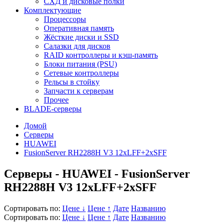
СХД и дисковые полки
Комплектующие
Процессоры
Оперативная память
Жёсткие диски и SSD
Салазки для дисков
RAID контроллеры и кэш-память
Блоки питания (PSU)
Сетевые контроллеры
Рельсы в стойку
Запчасти к серверам
Прочее
BLADE-серверы
Домой
Серверы
HUAWEI
FusionServer RH2288H V3 12xLFF+2xSFF
Серверы - HUAWEI - FusionServer
RH2288H V3 12xLFF+2xSFF
Сортировать по:
Цене ↓
Цене ↑
Дате
Названию
Сортировать по:
Цене ↓
Цене ↑
Дате
Названию