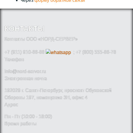
через
форму обратной связи
КОНТАКТЫ
Контакты ООО «НОРД-СЕРВЕР»
+7 (911) 910-66-88
; +7 (800) 555-86-78
Телефон
info@nord-server.ru
Электронная почта
192029 г. Санкт-Петербург, проспект Обуховской
Обороны 197, помещение 3Н, офис 4
Адрес
Пн - Пт (10:00 - 18:00)
Время работы