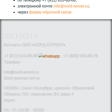
по телефону +7 (911) 910-66-88;
электронной почте
info@nord-server.ru
;
через
форму обратной связи
КОНТАКТЫ
Контакты ООО «НОРД-СЕРВЕР»
+7 (911) 910-66-88
; +7 (800) 555-86-78
Телефон
info@nord-server.ru
Электронная почта
192029 г. Санкт-Петербург, проспект Обуховской
Обороны 197, помещение 3Н, офис 4
Адрес
Пн - Пт (10:00 - 18:00)