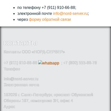
по телефону +7 (911) 910-66-88;
электронной почте
info@nord-server.ru
;
через
форму обратной связи
КОНТАКТЫ
Контакты ООО «НОРД-СЕРВЕР»
+7 (911) 910-66-88
; +7 (800) 555-86-78
Телефон
info@nord-server.ru
Электронная почта
192029 г. Санкт-Петербург, проспект Обуховской
Обороны 197, помещение 3Н, офис 4
Адрес