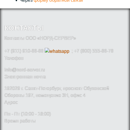
через
форму обратной связи
КОНТАКТЫ
Контакты ООО «НОРД-СЕРВЕР»
+7 (911) 910-66-88
; +7 (800) 555-86-78
Телефон
info@nord-server.ru
Электронная почта
192029 г. Санкт-Петербург, проспект Обуховской
Обороны 197, помещение 3Н, офис 4
Адрес
Пн - Пт (10:00 - 18:00)
Время работы