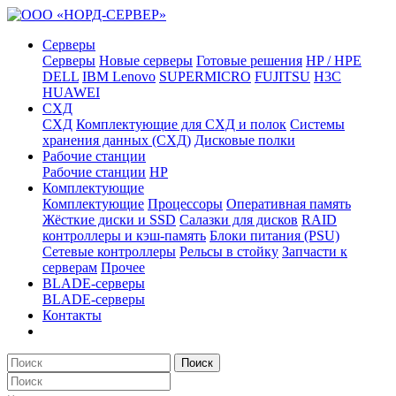
Серверы
Серверы
Новые серверы
Готовые решения
HP / HPE
DELL
IBM Lenovo
SUPERMICRO
FUJITSU
H3C
HUAWEI
СХД
СХД
Комплектующие для СХД и полок
Системы
хранения данных (СХД)
Дисковые полки
Рабочие станции
Рабочие станции
HP
Комплектующие
Комплектующие
Процессоры
Оперативная память
Жёсткие диски и SSD
Салазки для дисков
RAID
контроллеры и кэш-память
Блоки питания (PSU)
Сетевые контроллеры
Рельсы в стойку
Запчасти к
серверам
Прочее
BLADE-серверы
BLADE-серверы
Контакты
Поиск