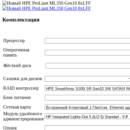
Комплектация
Процессор
Оперативная
память
Жёсткий диск
Салазки для дисков
RAID контроллер
Блок питания
Сетевая карта
Модуль удалённого
администрирования
Опция