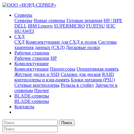
Серверы
Серверы
Новые серверы
Готовые решения
HP / HPE
DELL
IBM Lenovo
SUPERMICRO
FUJITSU
H3C
HUAWEI
СХД
СХД
Комплектующие для СХД и полок
Системы
хранения данных (СХД)
Дисковые полки
Рабочие станции
Рабочие станции
HP
Комплектующие
Комплектующие
Процессоры
Оперативная память
Жёсткие диски и SSD
Салазки для дисков
RAID
контроллеры и кэш-память
Блоки питания (PSU)
Сетевые контроллеры
Рельсы в стойку
Запчасти к
серверам
Прочее
BLADE-серверы
BLADE-серверы
Контакты
Поиск