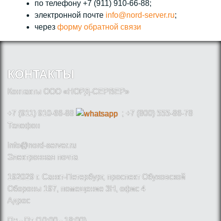
по телефону +7 (911) 910-66-88;
электронной почте
info@nord-server.ru
;
через
форму обратной связи
КОНТАКТЫ
Контакты ООО «НОРД-СЕРВЕР»
+7 (911) 910-66-88
; +7 (800) 555-86-78
Телефон
info@nord-server.ru
Электронная почта
192029 г. Санкт-Петербург, проспект Обуховской
Обороны 197, помещение 3Н, офис 4
Адрес
Пн - Пт (10:00 - 18:00)