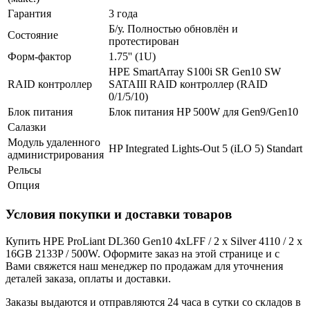
Гарантия
3 года
Б/у. Полностью обновлён и
Состояние
протестирован
Форм-фактор
1.75'' (1U)
HPE SmartArray S100i SR Gen10 SW
RAID контроллер
SATAIII RAID контроллер (RAID
0/1/5/10)
Блок питания
Блок питания HP 500W для Gen9/Gen10
Салазки
Модуль удаленного
HP Integrated Lights-Out 5 (iLO 5) Standart
администрирования
Рельсы
Опция
Условия покупки и доставки товаров
Купить HPE ProLiant DL360 Gen10 4xLFF / 2 x Silver 4110 / 2 x
16GB 2133P / 500W. Оформите заказ на этой странице и с
Вами свяжется наш менеджер по продажам для уточнения
деталей заказа, оплаты и доставки.
Заказы выдаются и отправляются 24 часа в сутки со складов в