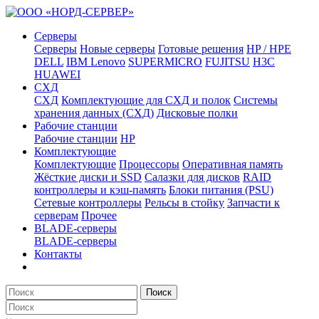
Серверы
Серверы
Новые серверы
Готовые решения
HP / HPE
DELL
IBM Lenovo
SUPERMICRO
FUJITSU
H3C
HUAWEI
СХД
СХД
Комплектующие для СХД и полок
Системы
хранения данных (СХД)
Дисковые полки
Рабочие станции
Рабочие станции
HP
Комплектующие
Комплектующие
Процессоры
Оперативная память
Жёсткие диски и SSD
Салазки для дисков
RAID
контроллеры и кэш-память
Блоки питания (PSU)
Сетевые контроллеры
Рельсы в стойку
Запчасти к
серверам
Прочее
BLADE-серверы
BLADE-серверы
Контакты
Поиск