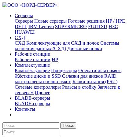
Серверы
Серверы
Новые серверы
Готовые решения
HP / HPE
DELL
IBM Lenovo
SUPERMICRO
FUJITSU
H3C
HUAWEI
СХД
СХД
Комплектующие для СХД и полок
Системы
хранения данных (СХД)
Дисковые полки
Рабочие станции
Рабочие станции
HP
Комплектующие
Комплектующие
Процессоры
Оперативная память
Жёсткие диски и SSD
Салазки для дисков
RAID
контроллеры и кэш-память
Блоки питания (PSU)
Сетевые контроллеры
Рельсы в стойку
Запчасти к
серверам
Прочее
BLADE-серверы
BLADE-серверы
Контакты
Поиск