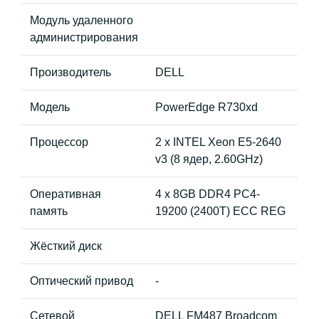
Модуль удаленного
администрирования
Производитель
DELL
Модель
PowerEdge R730xd
Процессор
2 x INTEL Xeon E5-2640
v3 (8 ядер, 2.60GHz)
Оперативная
4 x 8GB DDR4 PC4-
память
19200 (2400T) ECC REG
Жёсткий диск
Оптический привод
-
Сетевой
DELL FM487 Broadcom