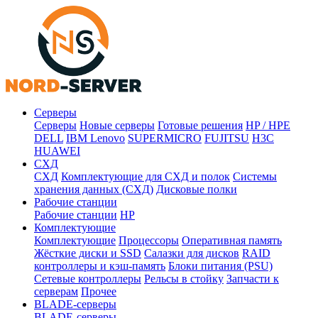
Серверы
Серверы
Новые серверы
Готовые решения
HP / HPE
DELL
IBM Lenovo
SUPERMICRO
FUJITSU
H3C
HUAWEI
СХД
СХД
Комплектующие для СХД и полок
Системы
хранения данных (СХД)
Дисковые полки
Рабочие станции
Рабочие станции
HP
Комплектующие
Комплектующие
Процессоры
Оперативная память
Жёсткие диски и SSD
Салазки для дисков
RAID
контроллеры и кэш-память
Блоки питания (PSU)
Сетевые контроллеры
Рельсы в стойку
Запчасти к
серверам
Прочее
BLADE-серверы
BLADE-серверы