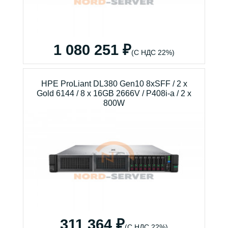
1 080 251 ₽
(С НДС 22%)
HPE ProLiant DL380 Gen10 8xSFF / 2 x
Gold 6144 / 8 x 16GB 2666V / P408i-a / 2 x
800W
311 364 ₽
(С НДС 22%)