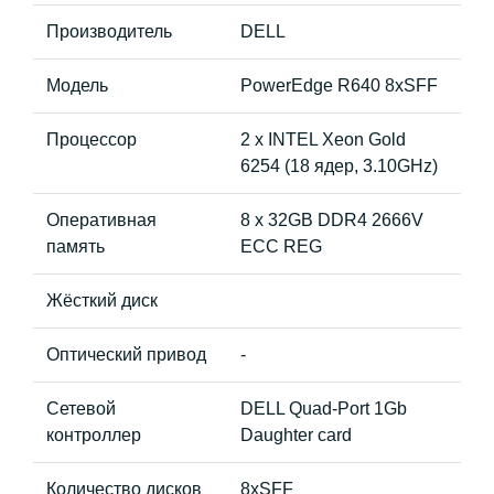
Производитель
DELL
Модель
PowerEdge R640 8xSFF
Процессор
2 x INTEL Xeon Gold
6254 (18 ядер, 3.10GHz)
Оперативная
8 x 32GB DDR4 2666V
память
ECC REG
Жёсткий диск
Оптический привод
-
Сетевой
DELL Quad-Port 1Gb
контроллер
Daughter card
Количество дисков
8хSFF