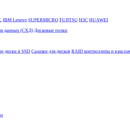
L
IBM Lenovo
SUPERMICRO
FUJITSU
H3C
HUAWEI
ия данных (СХД)
Дисковые полки
ие диски и SSD
Салазки для дисков
RAID контроллеры и кэш-па
ки