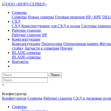
Серверы
Серверы
Новые серверы
Готовые решения
HP / HPE
DEL
СХД
СХД
Комплектующие для СХД и полок
Системы хранен
Рабочие станции
Рабочие станции
HP
Комплектующие
Комплектующие
Процессоры
Оперативная память
Жёстк
стойку
Запчасти к серверам
Прочее
BLADE-серверы
BLADE-серверы
Контакты
Поиск
×
Конфигуратор
Конфигуратор
Серверы
Рабочие станции
СХД и дисковые пол
Серверы