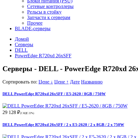
Блоки питания (PSU)
Сетевые контроллеры
Рельсы в стойку
Запчасти к серверам
Прочее
BLADE-серверы
Домой
Серверы
DELL
PowerEdge R720xd 26xSFF
Серверы - DELL - PowerEdge R720xd 26
Сортировать по:
Цене ↓
Цене ↑
Дате
Названию
DELL PowerEdge R720xd 26xSFF / E5-2620 / 8GB / 750W
29 128 ₽
(С НДС 22%)
DELL PowerEdge R720xd 26xSFF / 2 x E5-2620 / 2 x 8GB / 2 x 750W