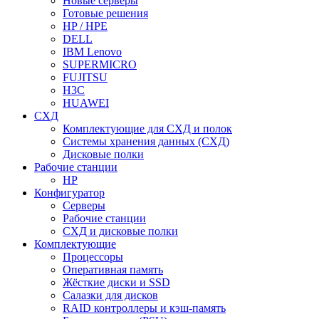
Новые серверы
Готовые решения
HP / HPE
DELL
IBM Lenovo
SUPERMICRO
FUJITSU
H3C
HUAWEI
СХД
Комплектующие для СХД и полок
Системы хранения данных (СХД)
Дисковые полки
Рабочие станции
HP
Конфигуратор
Серверы
Рабочие станции
СХД и дисковые полки
Комплектующие
Процессоры
Оперативная память
Жёсткие диски и SSD
Салазки для дисков
RAID контроллеры и кэш-память