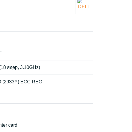
F
(18 ядер, 3.10GHz)
0 (2933Y) ECC REG
ter card