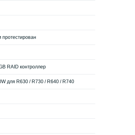
и протестирован
GB RAID контроллер
0W для R630 / R730 / R640 / R740