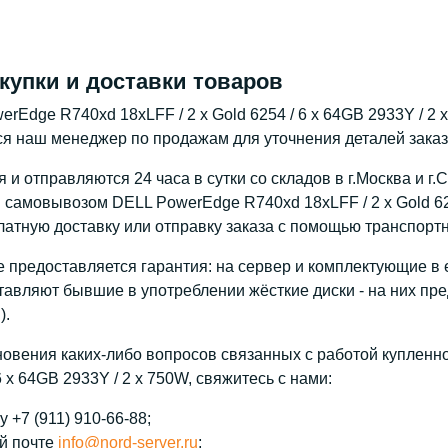
купки и доставки товаров
rEdge R740xd 18xLFF / 2 x Gold 6254 / 6 x 64GB 2933Y / 2
ся наш менеджер по продажам для уточнения деталей заказа
и отправляются 24 часа в сутки со складов в г.Москва и г.
 самовывозом DELL PowerEdge R740xd 18xLFF / 2 x Gold 625
атную доставку или отправку заказа с помощью транспорт
 предоставляется гарантия: на сервер и комплектующие в е
тавляют бывшие в употреблении жёсткие диски - на них пре
).
новения каких-либо вопросов связанных с работой купленн
 6 x 64GB 2933Y / 2 x 750W, свяжитесь с нами:
 +7 (911) 910-66-88;
й почте
info@nord-server.ru
;