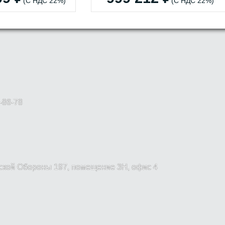
(С НДС 22%)
(С НДС 22%)
-86-78
вской Обороны 197, помещение 3Н, офис 4