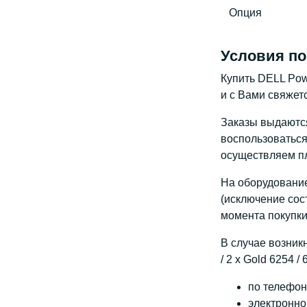
Опция
Условия по
Купить DELL Powe
и с Вами свяжет
Заказы выдаются 
воспользоваться
осуществляем пл
На оборудование
(исключение сос
момента покупки
В случае возник
/ 2 x Gold 6254 /
по телефону
электронно