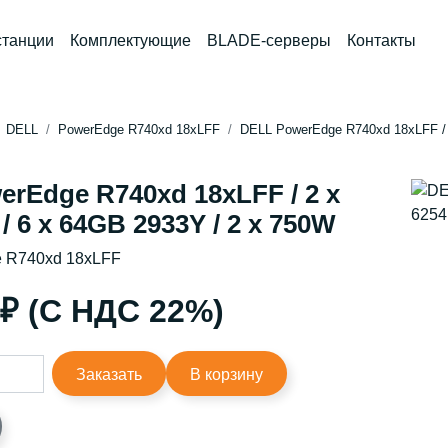
станции
Комплектующие
BLADE-серверы
Контакты
DELL
PowerEdge R740xd 18xLFF
DELL PowerEdge R740xd 18xLFF / 2
rEdge R740xd 18xLFF / 2 x
/ 6 x 64GB 2933Y / 2 x 750W
 R740xd 18xLFF
 ₽ (С НДС 22%)
Заказать
В корзину