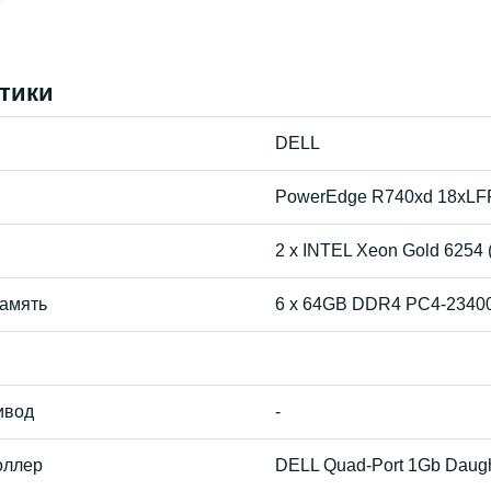
тики
DELL
PowerEdge R740xd 18xLF
2 x INTEL Xeon Gold 6254 
амять
6 x 64GB DDR4 PC4-2340
ивод
-
оллер
DELL Quad-Port 1Gb Daugh