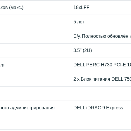
ков (макс.)
18xLFF
5 лет
Б/у. Полностью обновлён 
3.5'' (2U)
ер
DELL PERC H730 PCI-E 1
2 x Блок питания DELL 75
ного администрирования
DELL iDRAC 9 Express