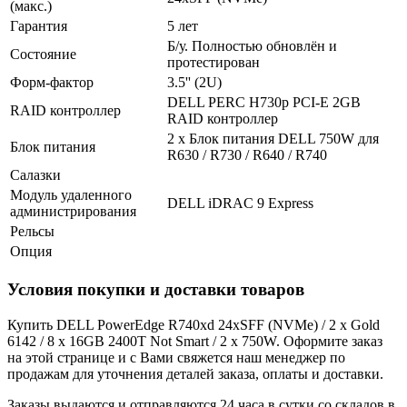
(макс.)
Гарантия
5 лет
Б/у. Полностью обновлён и
Состояние
протестирован
Форм-фактор
3.5'' (2U)
DELL PERC H730p PCI-E 2GB
RAID контроллер
RAID контроллер
2 x Блок питания DELL 750W для
Блок питания
R630 / R730 / R640 / R740
Салазки
Модуль удаленного
DELL iDRAC 9 Express
администрирования
Рельсы
Опция
Условия покупки и доставки товаров
Купить DELL PowerEdge R740xd 24xSFF (NVMe) / 2 x Gold
6142 / 8 x 16GB 2400T Not Smart / 2 x 750W. Оформите заказ
на этой странице и с Вами свяжется наш менеджер по
продажам для уточнения деталей заказа, оплаты и доставки.
Заказы выдаются и отправляются 24 часа в сутки со складов в