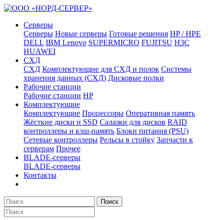
Серверы
Серверы
Новые серверы
Готовые решения
HP / HPE
DELL
IBM Lenovo
SUPERMICRO
FUJITSU
H3C
HUAWEI
СХД
СХД
Комплектующие для СХД и полок
Системы
хранения данных (СХД)
Дисковые полки
Рабочие станции
Рабочие станции
HP
Комплектующие
Комплектующие
Процессоры
Оперативная память
Жёсткие диски и SSD
Салазки для дисков
RAID
контроллеры и кэш-память
Блоки питания (PSU)
Сетевые контроллеры
Рельсы в стойку
Запчасти к
серверам
Прочее
BLADE-серверы
BLADE-серверы
Контакты
Поиск