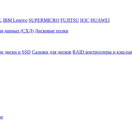
L
IBM Lenovo
SUPERMICRO
FUJITSU
H3C
HUAWEI
ия данных (СХД)
Дисковые полки
ие диски и SSD
Салазки для дисков
RAID контроллеры и кэш-па
ки