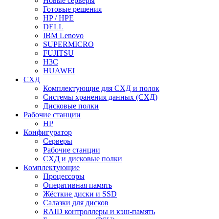
Новые серверы
Готовые решения
HP / HPE
DELL
IBM Lenovo
SUPERMICRO
FUJITSU
H3C
HUAWEI
СХД
Комплектующие для СХД и полок
Системы хранения данных (СХД)
Дисковые полки
Рабочие станции
HP
Конфигуратор
Серверы
Рабочие станции
СХД и дисковые полки
Комплектующие
Процессоры
Оперативная память
Жёсткие диски и SSD
Салазки для дисков
RAID контроллеры и кэш-память