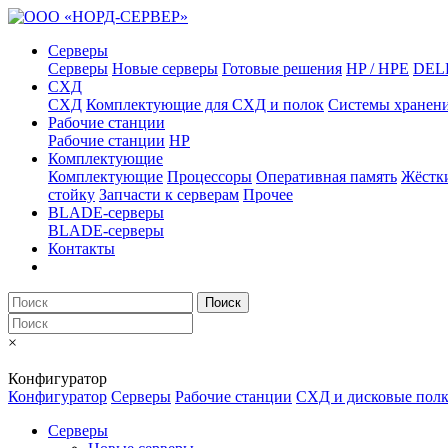
Серверы
Серверы
Новые серверы
Готовые решения
HP / HPE
DEL
СХД
СХД
Комплектующие для СХД и полок
Системы хранен
Рабочие станции
Рабочие станции
HP
Комплектующие
Комплектующие
Процессоры
Оперативная память
Жёстк
стойку
Запчасти к серверам
Прочее
BLADE-серверы
BLADE-серверы
Контакты
Поиск
×
Конфигуратор
Конфигуратор
Серверы
Рабочие станции
СХД и дисковые пол
Серверы