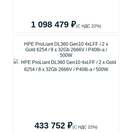
1 098 479 ₽
(С НДС 22%)
HPE ProLiant DL360 Gen10 4xLFF / 2 x
Gold 6254 / 8 x 32Gb 2666V / P408i-a /
500W
433 752 ₽
(С НДС 22%)