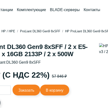
станции
Комплектующие
BLADE-серверы
Контакты
HP / HPE
ProLiant DL360 Gen9 8xSFF
HP ProLiant DL360 Gen9 8xSFF
nt DL360 Gen9 8xSFF / 2 x E5-
2 x 16GB 2133P / 2 x 500W
iant DL360 Gen9 8xSFF
₽ (С НДС 22%)
57 846 ₽
Заказать
В корзину