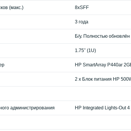
ков (макс.)
8хSFF
3 года
Б/у. Полностью обновлён
1.75'' (1U)
ер
HP SmartArray P440ar 2G
2 x Блок питания HP 500
ного администрирования
HP Integrated Lights-Out 4 