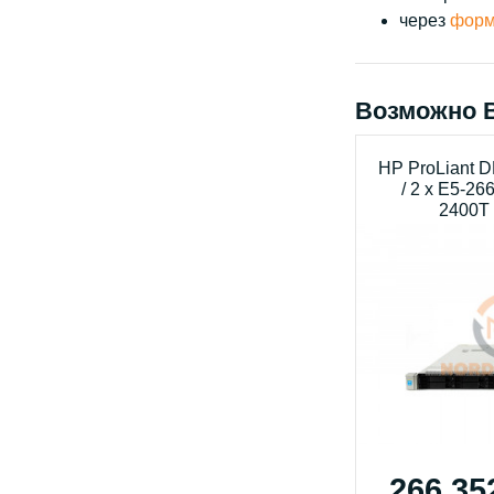
через
форм
Возможно 
HP ProLiant 
/ 2 x E5-26
2400T 
266 35