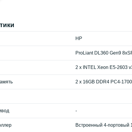
тики
HP
ProLiant DL360 Gen9 8xS
2 x INTEL Xeon E5-2603 v
амять
2 x 16GB DDR4 PC4-17000 
ивод
-
оллер
Встроенный 4-портовый 1 