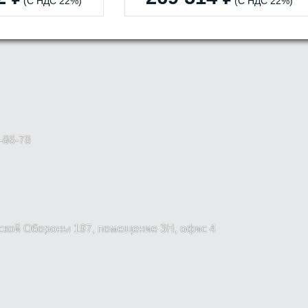
(С НДС 22%)
(С НДС 22%)
-86-78
вской Обороны 197, помещение 3Н, офис 4