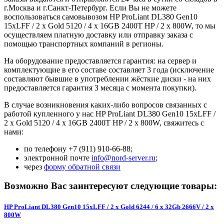
г.Москва и г.Санкт-Петербург. Если Вы не можете
воспользоваться самовывозом HP ProLiant DL380 Gen10
15xLFF / 2 x Gold 5120 / 4 x 16GB 2400T HP / 2 x 800W, то мы
осуществляем платную доставку или отправку заказа с
помощью транспортных компаний в регионы.
На оборудование предоставляется гарантия: на сервер и
комплектующие в его составе составляет 3 года (исключение
составляют бывшие в употреблении жёсткие диски - на них
предоставляется гарантия 3 месяца с момента покупки).
В случае возникновения каких-либо вопросов связанных с
работой купленного у нас HP ProLiant DL380 Gen10 15xLFF /
2 x Gold 5120 / 4 x 16GB 2400T HP / 2 x 800W, свяжитесь с
нами:
по телефону +7 (911) 910-66-88;
электронной почте
info@nord-server.ru
;
через
форму обратной связи
Возможно Вас заинтересуют следующие товары:
HP ProLiant DL380 Gen10 15xLFF / 2 x Gold 6244 / 6 x 32Gb 2666V / 2 x
800W