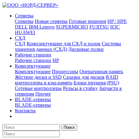
Серверы
Серверы
Новые серверы
Готовые решения
HP / HPE
DELL
IBM Lenovo
SUPERMICRO
FUJITSU
H3C
HUAWEI
СХД
СХД
Комплектующие для СХД и полок
Системы
хранения данных (СХД)
Дисковые полки
Рабочие станции
Рабочие станции
HP
Комплектующие
Комплектующие
Процессоры
Оперативная память
Жёсткие диски и SSD
Салазки для дисков
RAID
контроллеры и кэш-память
Блоки питания (PSU)
Сетевые контроллеры
Рельсы в стойку
Запчасти к
серверам
Прочее
BLADE-серверы
BLADE-серверы
Контакты
Поиск