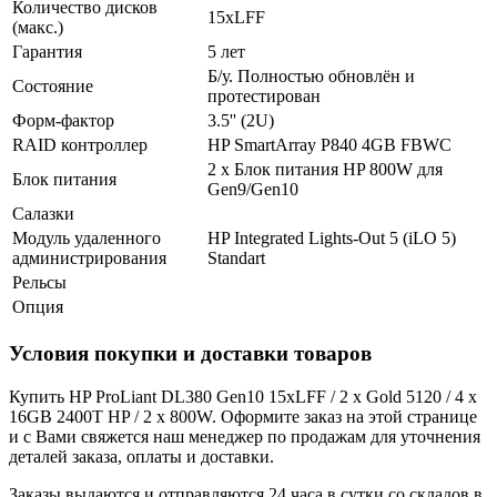
Количество дисков
15xLFF
(макс.)
Гарантия
5 лет
Б/у. Полностью обновлён и
Состояние
протестирован
Форм-фактор
3.5'' (2U)
RAID контроллер
HP SmartArray P840 4GB FBWC
2 x Блок питания HP 800W для
Блок питания
Gen9/Gen10
Салазки
Модуль удаленного
HP Integrated Lights-Out 5 (iLO 5)
администрирования
Standart
Рельсы
Опция
Условия покупки и доставки товаров
Купить HP ProLiant DL380 Gen10 15xLFF / 2 x Gold 5120 / 4 x
16GB 2400T HP / 2 x 800W. Оформите заказ на этой странице
и с Вами свяжется наш менеджер по продажам для уточнения
деталей заказа, оплаты и доставки.
Заказы выдаются и отправляются 24 часа в сутки со складов в