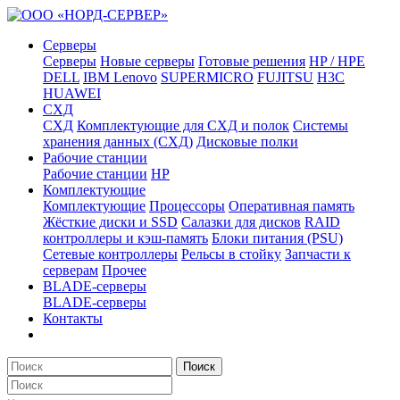
Серверы
Серверы
Новые серверы
Готовые решения
HP / HPE
DELL
IBM Lenovo
SUPERMICRO
FUJITSU
H3C
HUAWEI
СХД
СХД
Комплектующие для СХД и полок
Системы
хранения данных (СХД)
Дисковые полки
Рабочие станции
Рабочие станции
HP
Комплектующие
Комплектующие
Процессоры
Оперативная память
Жёсткие диски и SSD
Салазки для дисков
RAID
контроллеры и кэш-память
Блоки питания (PSU)
Сетевые контроллеры
Рельсы в стойку
Запчасти к
серверам
Прочее
BLADE-серверы
BLADE-серверы
Контакты
Поиск