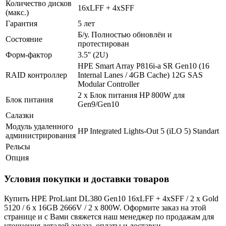
Количество дисков
16xLFF + 4xSFF
(макс.)
Гарантия
5 лет
Б/у. Полностью обновлён и
Состояние
протестирован
Форм-фактор
3.5'' (2U)
HPE Smart Array P816i-a SR Gen10 (16
RAID контроллер
Internal Lanes / 4GB Cache) 12G SAS
Modular Controller
2 x Блок питания HP 800W для
Блок питания
Gen9/Gen10
Салазки
Модуль удаленного
HP Integrated Lights-Out 5 (iLO 5) Standart
администрирования
Рельсы
Опция
Условия покупки и доставки товаров
Купить HPE ProLiant DL380 Gen10 16xLFF + 4xSFF / 2 x Gold
5120 / 6 x 16GB 2666V / 2 x 800W. Оформите заказ на этой
странице и с Вами свяжется наш менеджер по продажам для
уточнения деталей заказа, оплаты и доставки.