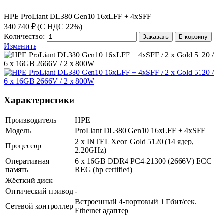
HPE ProLiant DL380 Gen10 16xLFF + 4xSFF
340 740 ₽ (С НДС 22%)
Количество:
Заказать
В корзину
Изменить
Характеристики
Производитель
HPE
Модель
ProLiant DL380 Gen10 16xLFF + 4xSFF
2 x INTEL Xeon Gold 5120 (14 ядер,
Процессор
2.20GHz)
Оперативная
6 x 16GB DDR4 PC4-21300 (2666V) ECC
память
REG (hp certified)
Жёсткий диск
Оптический привод
-
Встроенный 4-портовый 1 Гбит/сек.
Сетевой контроллер
Ethernet адаптер