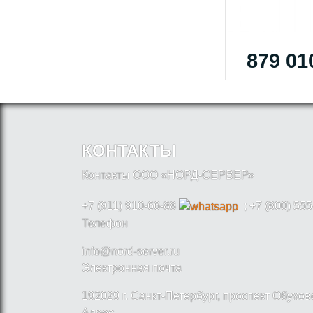
879 01
КОНТАКТЫ
Контакты ООО «НОРД-СЕРВЕР»
+7 (911) 910-66-88
; +7 (800) 555
Телефон
info@nord-server.ru
Электронная почта
192029 г. Санкт-Петербург, проспект Обухо
Адрес