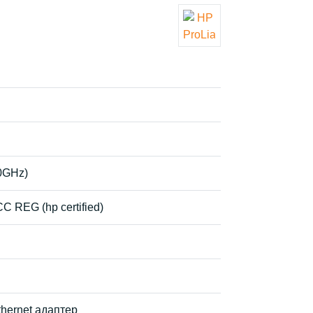
50GHz)
 REG (hp certified)
thernet адаптер