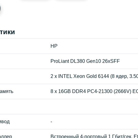
тики
HP
ProLiant DL380 Gen10 26xSFF
2 x INTEL Xeon Gold 6144 (8 ядер, 3.
амять
8 x 16GB DDR4 PC4-21300 (2666V) ECC
ивод
-
оллер
Встроенный 4-портовый 1 Гбит/сек. E