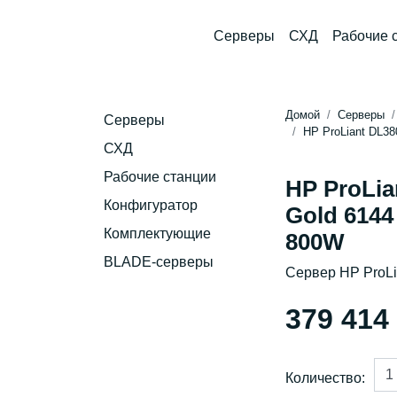
Серверы
СХД
Рабочие 
Домой
Серверы
Серверы
HP ProLiant DL38
СХД
Рабочие станции
HP ProLia
Конфигуратор
Gold 6144 
Комплектующие
800W
BLADE-серверы
Сервер HP ProL
379 414
Количество: