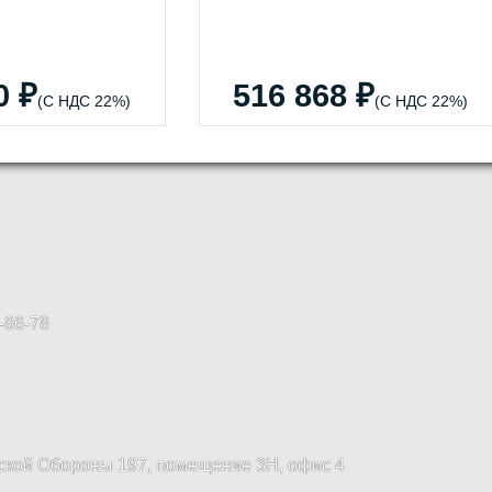
0 ₽
516 868 ₽
(С НДС 22%)
(С НДС 22%)
-86-78
вской Обороны 197, помещение 3Н, офис 4