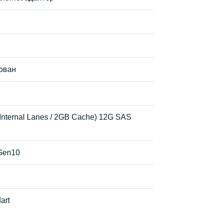
рован
Internal Lanes / 2GB Cache) 12G SAS
Gen10
art