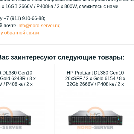
 8 x 16GB 2666V / P408i-a / 2 x 800W, свяжитесь с нами:
 +7 (911) 910-66-88;
й почте
info@nord-server.ru
;
у обратной связи
Вас заинтересуют следующие товары:
t DL380 Gen10
HP ProLiant DL380 Gen10
 Gold 6248R / 8 x
26xSFF / 2 x Gold 6154 / 8 x
/ P408i-a / 2 x
32Gb 2666V / P408i-a / 2 x
800W
800W