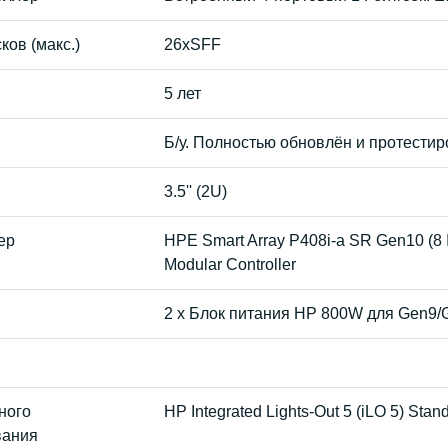
ков (макс.)
26xSFF
5 лет
Б/у. Полностью обновлён и протести
3.5'' (2U)
ер
HPE Smart Array P408i-a SR Gen10 (8 
Modular Controller
2 x Блок питания HP 800W для Gen9/
ного
HP Integrated Lights-Out 5 (iLO 5) Stand
вания