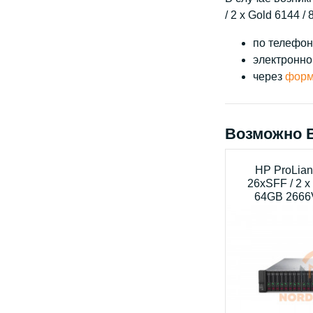
/ 2 x Gold 6144 /
по телефону
электронно
через
форм
Возможно 
HP ProLian
26xSFF / 2 x
64GB 2666V 