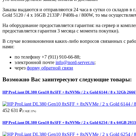
Заказы выдаются и отправляются 24 часа в сутки со складов в
Gold 5120 / 4 x 16GB 2133P / P408i-a / 800W, то мы осуществ
На оборудование предоставляется гарантия: на сервер и компл
предоставляется гарантия 3 месяца с момента покупки).
В случае возникновения каких-либо вопросов связанных с работ
нами:
по телефону +7 (911) 910-66-88;
электронной почте
info@nord-server.ru
;
через
форму обратной связи
Возможно Вас заинтересуют следующие товары:
HP ProLiant DL380 Gen10 8xSFF + 8xNVMe / 2 x Gold 6144 / 8 x 32Gb 2666V
452 631 ₽
(С НДС 22%)
HP ProLiant DL380 Gen10 8xSFF + 8xNVMe / 2 x Gold 6254 / 8 x 64GB 2933Y