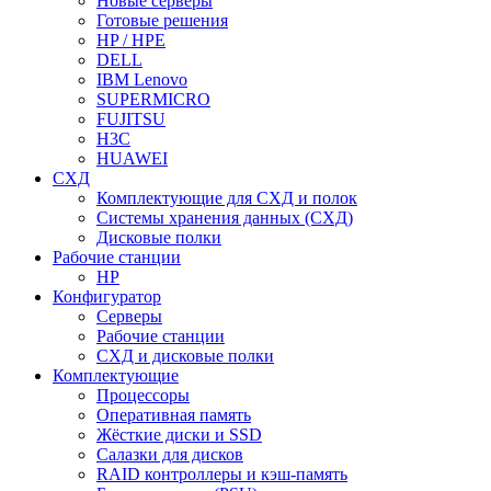
Новые серверы
Готовые решения
HP / HPE
DELL
IBM Lenovo
SUPERMICRO
FUJITSU
H3C
HUAWEI
СХД
Комплектующие для СХД и полок
Системы хранения данных (СХД)
Дисковые полки
Рабочие станции
HP
Конфигуратор
Серверы
Рабочие станции
СХД и дисковые полки
Комплектующие
Процессоры
Оперативная память
Жёсткие диски и SSD
Салазки для дисков
RAID контроллеры и кэш-память