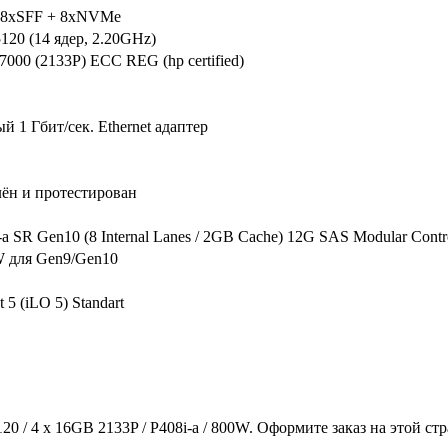
0 8xSFF + 8xNVMe
120 (14 ядер, 2.20GHz)
00 (2133P) ECC REG (hp certified)
 1 Гбит/сек. Ethernet адаптер
лён и протестирован
a SR Gen10 (8 Internal Lanes / 2GB Cache) 12G SAS Modular Contro
W для Gen9/Gen10
t 5 (iLO 5) Standart
0 / 4 x 16GB 2133P / P408i-a / 800W. Оформите заказ на этой с