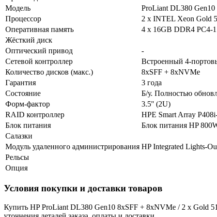
Модель
ProLiant DL380 Gen1
Процессор
2 x INTEL Xeon Gold 5
Оперативная память
4 x 16GB DDR4 PC4-170
Жёсткий диск
Оптический привод
-
Сетевой контроллер
Встроенный 4-портовый
Количество дисков (макс.)
8хSFF + 8xNVMe
Гарантия
3 года
Состояние
Б/у. Полностью обнов
Форм-фактор
3.5'' (2U)
RAID контроллер
HPE Smart Array P408i-
Блок питания
Блок питания HP 800
Салазки
Модуль удаленного администрирования
HP Integrated Lights-Ou
Рельсы
Опция
Условия покупки и доставки товаров
Купить HP ProLiant DL380 Gen10 8xSFF + 8xNVMe / 2 x Gold 512
уточнения деталей заказа, оплаты и доставки.