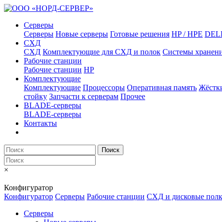
Серверы
Серверы
Новые серверы
Готовые решения
HP / HPE
DEL
СХД
СХД
Комплектующие для СХД и полок
Системы хранен
Рабочие станции
Рабочие станции
HP
Комплектующие
Комплектующие
Процессоры
Оперативная память
Жёстк
стойку
Запчасти к серверам
Прочее
BLADE-серверы
BLADE-серверы
Контакты
Поиск
×
Конфигуратор
Конфигуратор
Серверы
Рабочие станции
СХД и дисковые пол
Серверы