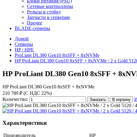
Блоки питания (PSU)
Сетевые контроллеры
Рельсы в стойку
Запчасти к серверам
Прочее
BLADE-серверы
Домой
Серверы
HP / HPE
ProLiant DL380 Gen10 8xSFF + 8xNVMe
HP ProLiant DL380 Gen10 8xSFF + 8xNVMe / 2 x Gold 5120 
HP ProLiant DL380 Gen10 8xSFF + 8xNVMe 
HP ProLiant DL380 Gen10 8xSFF + 8xNVMe
210 789 ₽ (С НДС 22%)
Количество:
И
Заказать
В корзину
Характеристики
Производитель
HP