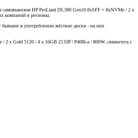
ься самовывозом HP ProLiant DL380 Gen10 8xSFF + 8xNVMe / 2 x
ных компаний в регионы.
ют бывшие в употреблении жёсткие диски - на них
 x Gold 5120 / 4 x 16GB 2133P / P408i-a / 800W, свяжитесь с