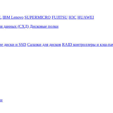
L
IBM Lenovo
SUPERMICRO
FUJITSU
H3C
HUAWEI
ия данных (СХД)
Дисковые полки
ие диски и SSD
Салазки для дисков
RAID контроллеры и кэш-па
ки