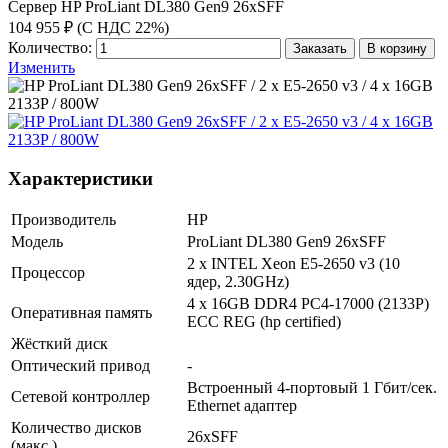
Сервер HP ProLiant DL380 Gen9 26xSFF
104 955 ₽ (С НДС 22%)
Количество:
Заказать
В корзину
Изменить
Характеристики
Производитель
HP
Модель
ProLiant DL380 Gen9 26xSFF
2 x INTEL Xeon E5-2650 v3 (10
Процессор
ядер, 2.30GHz)
4 x 16GB DDR4 PC4-17000 (2133P)
Оперативная память
ECC REG (hp certified)
Жёсткий диск
Оптический привод
-
Встроенный 4-портовый 1 Гбит/сек.
Сетевой контроллер
Ethernet адаптер
Количество дисков
26хSFF
(макс.)