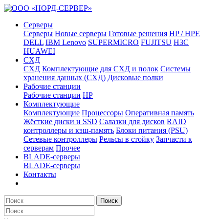
Серверы
Серверы
Новые серверы
Готовые решения
HP / HPE
DELL
IBM Lenovo
SUPERMICRO
FUJITSU
H3C
HUAWEI
СХД
СХД
Комплектующие для СХД и полок
Системы
хранения данных (СХД)
Дисковые полки
Рабочие станции
Рабочие станции
HP
Комплектующие
Комплектующие
Процессоры
Оперативная память
Жёсткие диски и SSD
Салазки для дисков
RAID
контроллеры и кэш-память
Блоки питания (PSU)
Сетевые контроллеры
Рельсы в стойку
Запчасти к
серверам
Прочее
BLADE-серверы
BLADE-серверы
Контакты
Поиск