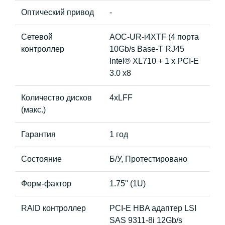
Оптический привод
-
Сетевой
AOC-UR-i4XTF (4 порта
контроллер
10Gb/s Base-T RJ45
Intel® XL710 + 1 x PCI-E
3.0 x8
Количество дисков
4xLFF
(макс.)
Гарантия
1 год
Состояние
Б/У, Протестировано
Форм-фактор
1.75'' (1U)
RAID контроллер
PCI-E HBA адаптер LSI
SAS 9311-8i 12Gb/s