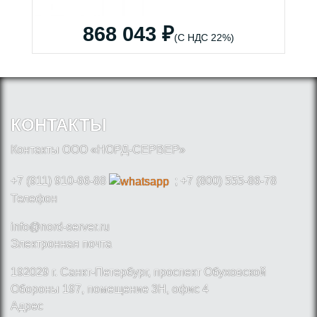
868 043 ₽
(С НДС 22%)
КОНТАКТЫ
Контакты ООО «НОРД-СЕРВЕР»
+7 (911) 910-66-88
; +7 (800) 555-86-78
Телефон
info@nord-server.ru
Электронная почта
192029 г. Санкт-Петербург, проспект Обуховской
Обороны 197, помещение 3Н, офис 4
Адрес