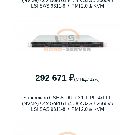
(NVMe) / 2 x Gold 6144 / 4 x 32GB 2666V /
LSI SAS 9311-8i / IPMI 2.0 & KVM
292 671 ₽
(С НДС 22%)
Supermicro CSE-819U + X11DPU 4xLFF
(NVMe) / 2 x Gold 6154 / 8 x 32GB 2666V /
LSI SAS 9311-8i / IPMI 2.0 & KVM