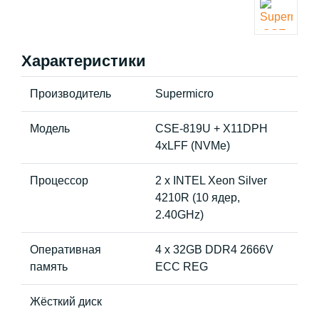
Характеристики
Производитель
Supermicro
Модель
CSE-819U + X11DPH
4xLFF (NVMe)
Процессор
2 x INTEL Xeon Silver
4210R (10 ядер,
2.40GHz)
Оперативная
4 x 32GB DDR4 2666V
память
ECC REG
Жёсткий диск