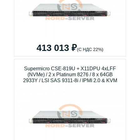
413 013 ₽
(С НДС 22%)
Supermicro CSE-819U + X11DPU 4xLFF
(NVMe) / 2 x Platinum 8276 / 8 x 64GB
2933Y / LSI SAS 9311-8i / IPMI 2.0 & KVM