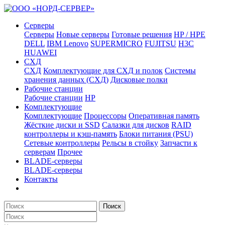
Серверы
Серверы
Новые серверы
Готовые решения
HP / HPE
DELL
IBM Lenovo
SUPERMICRO
FUJITSU
H3C
HUAWEI
СХД
СХД
Комплектующие для СХД и полок
Системы
хранения данных (СХД)
Дисковые полки
Рабочие станции
Рабочие станции
HP
Комплектующие
Комплектующие
Процессоры
Оперативная память
Жёсткие диски и SSD
Салазки для дисков
RAID
контроллеры и кэш-память
Блоки питания (PSU)
Сетевые контроллеры
Рельсы в стойку
Запчасти к
серверам
Прочее
BLADE-серверы
BLADE-серверы
Контакты
Поиск