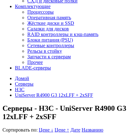
СХД и дисковые полки
Комплектующие
Процессоры
Оперативная память
Жёсткие диски и SSD
Салазки для дисков
RAID контроллеры и кэш-память
Блоки питания (PSU)
Сетевые контроллеры
Рельсы в стойку
Запчасти к серверам
Прочее
BLADE-серверы
Домой
Серверы
H3C
UniServer R4900 G3 12xLFF + 2xSFF
Серверы - H3C - UniServer R4900 G3
12xLFF + 2xSFF
Сортировать по:
Цене ↓
Цене ↑
Дате
Названию