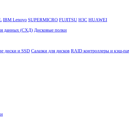
L
IBM Lenovo
SUPERMICRO
FUJITSU
H3C
HUAWEI
ия данных (СХД)
Дисковые полки
ие диски и SSD
Салазки для дисков
RAID контроллеры и кэш-па
ки