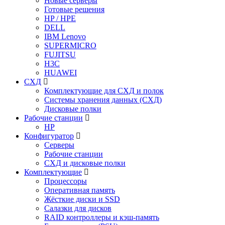
Новые серверы
Готовые решения
HP / HPE
DELL
IBM Lenovo
SUPERMICRO
FUJITSU
H3C
HUAWEI
СХД
Комплектующие для СХД и полок
Системы хранения данных (СХД)
Дисковые полки
Рабочие станции
HP
Конфигуратор
Серверы
Рабочие станции
СХД и дисковые полки
Комплектующие
Процессоры
Оперативная память
Жёсткие диски и SSD
Салазки для дисков
RAID контроллеры и кэш-память