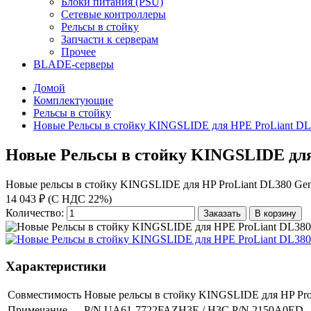
Блоки питания (PSU)
Сетевые контроллеры
Рельсы в стойку
Запчасти к серверам
Прочее
BLADE-серверы
Домой
Комплектующие
Рельсы в стойку
Новые Рельсы в стойку KINGSLIDE для HPE ProLiant DL3
Новые Рельсы в стойку KINGSLIDE для 
Новые рельсы в стойку KINGSLIDE для HP ProLiant DL380 Gen8
14 043 ₽ (С НДС 22%)
Количество:
Заказать
В корзину
Характеристики
Совместимость
Новые рельсы в стойку KINGSLIDE для HP ProL
Примечание
P/N UA61-7722FAZH3E / H3C P/N 2150A0ED