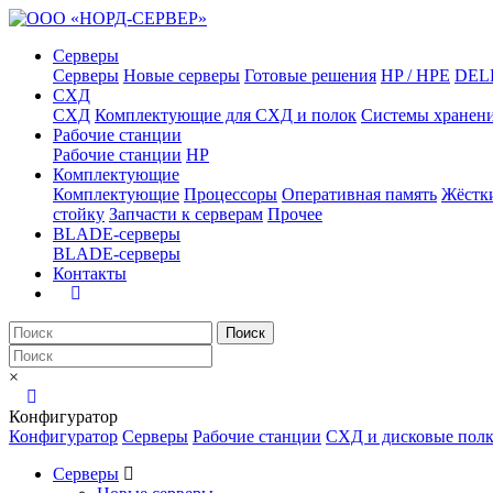
Серверы
Серверы
Новые серверы
Готовые решения
HP / HPE
DEL
СХД
СХД
Комплектующие для СХД и полок
Системы хранен
Рабочие станции
Рабочие станции
HP
Комплектующие
Комплектующие
Процессоры
Оперативная память
Жёстк
стойку
Запчасти к серверам
Прочее
BLADE-серверы
BLADE-серверы
Контакты
Поиск
×
Конфигуратор
Конфигуратор
Серверы
Рабочие станции
СХД и дисковые пол
Серверы