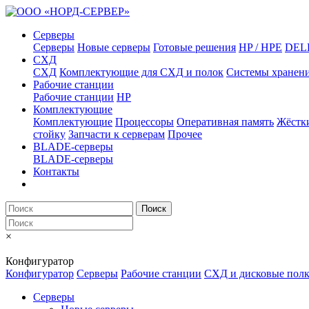
Серверы
Серверы
Новые серверы
Готовые решения
HP / HPE
DEL
СХД
СХД
Комплектующие для СХД и полок
Системы хранен
Рабочие станции
Рабочие станции
HP
Комплектующие
Комплектующие
Процессоры
Оперативная память
Жёстк
стойку
Запчасти к серверам
Прочее
BLADE-серверы
BLADE-серверы
Контакты
Поиск
×
Конфигуратор
Конфигуратор
Серверы
Рабочие станции
СХД и дисковые пол
Серверы