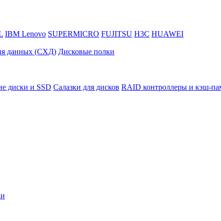
L
IBM Lenovo
SUPERMICRO
FUJITSU
H3C
HUAWEI
ия данных (СХД)
Дисковые полки
ие диски и SSD
Салазки для дисков
RAID контроллеры и кэш-па
ки