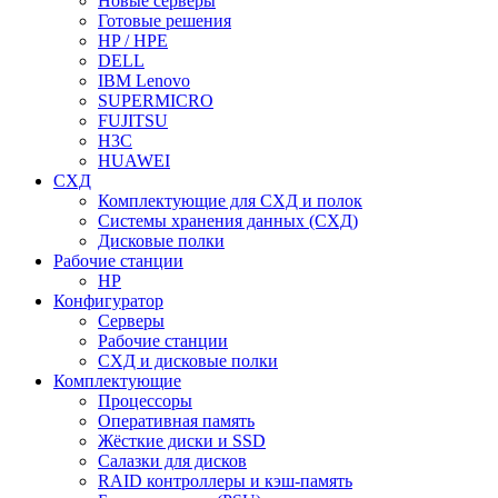
Новые серверы
Готовые решения
HP / HPE
DELL
IBM Lenovo
SUPERMICRO
FUJITSU
H3C
HUAWEI
СХД
Комплектующие для СХД и полок
Системы хранения данных (СХД)
Дисковые полки
Рабочие станции
HP
Конфигуратор
Серверы
Рабочие станции
СХД и дисковые полки
Комплектующие
Процессоры
Оперативная память
Жёсткие диски и SSD
Салазки для дисков
RAID контроллеры и кэш-память