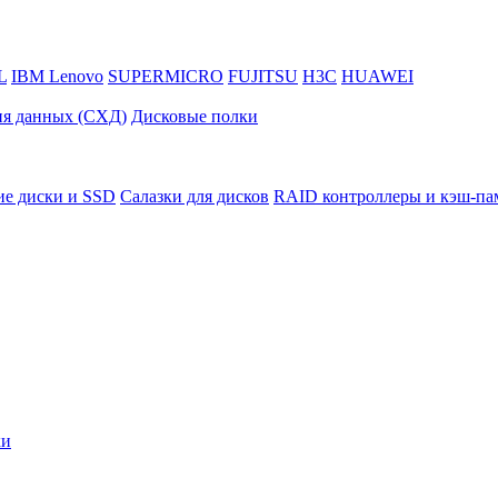
L
IBM Lenovo
SUPERMICRO
FUJITSU
H3C
HUAWEI
ия данных (СХД)
Дисковые полки
ие диски и SSD
Салазки для дисков
RAID контроллеры и кэш-па
ки