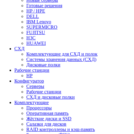
Новые серверы
Готовые решения
HP / HPE
DELL
IBM Lenovo
SUPERMICRO
FUJITSU
H3C
HUAWEI
СХД
Комплектующие для СХД и полок
Системы хранения данных (СХД)
Дисковые полки
Рабочие станции
HP
Конфигуратор
Серверы
Рабочие станции
СХД и дисковые полки
Комплектующие
Процессоры
Оперативная память
Жёсткие диски и SSD
Салазки для дисков
RAID контроллеры и кэш-память