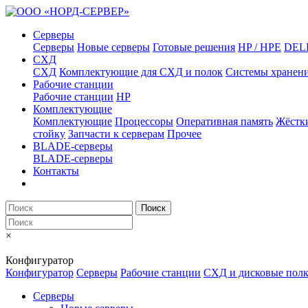
Серверы
Серверы
Новые серверы
Готовые решения
HP / HPE
DEL
СХД
СХД
Комплектующие для СХД и полок
Системы хранен
Рабочие станции
Рабочие станции
HP
Комплектующие
Комплектующие
Процессоры
Оперативная память
Жёстк
стойку
Запчасти к серверам
Прочее
BLADE-серверы
BLADE-серверы
Контакты
Поиск
×
Конфигуратор
Конфигуратор
Серверы
Рабочие станции
СХД и дисковые пол
Серверы