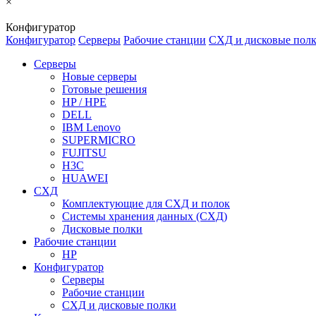
×
Конфигуратор
Конфигуратор
Серверы
Рабочие станции
СХД и дисковые пол
Серверы
Новые серверы
Готовые решения
HP / HPE
DELL
IBM Lenovo
SUPERMICRO
FUJITSU
H3C
HUAWEI
СХД
Комплектующие для СХД и полок
Системы хранения данных (СХД)
Дисковые полки
Рабочие станции
HP
Конфигуратор
Серверы
Рабочие станции
СХД и дисковые полки