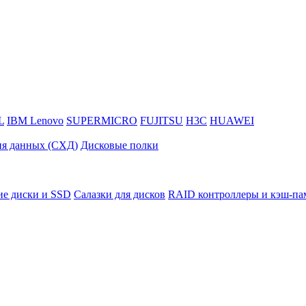
L
IBM Lenovo
SUPERMICRO
FUJITSU
H3C
HUAWEI
ия данных (СХД)
Дисковые полки
ие диски и SSD
Салазки для дисков
RAID контроллеры и кэш-па