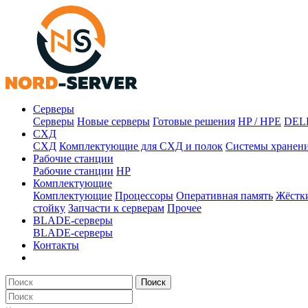
Серверы
Серверы
Новые серверы
Готовые решения
HP / HPE
DEL
СХД
СХД
Комплектующие для СХД и полок
Системы хранен
Рабочие станции
Рабочие станции
HP
Комплектующие
Комплектующие
Процессоры
Оперативная память
Жёстк
стойку
Запчасти к серверам
Прочее
BLADE-серверы
BLADE-серверы
Контакты
Поиск