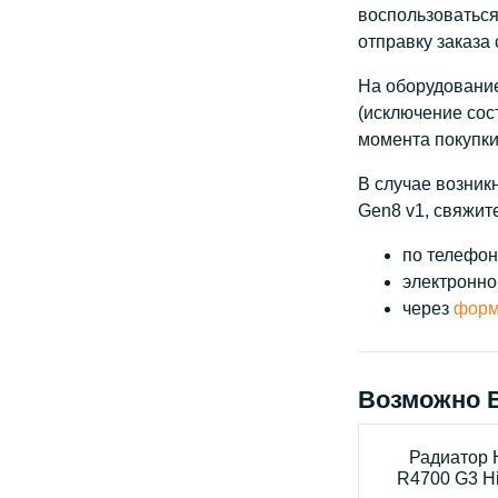
воспользоваться
отправку заказа
На оборудование
(исключение сос
момента покупки
В случае возник
Gen8 v1, свяжите
по телефону
электронно
через
форм
Возможно 
Радиатор 
R4700 G3 Hi