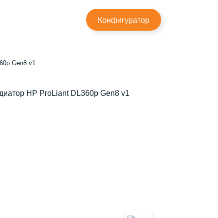
×
Конфигуратор
60p Gen8 v1