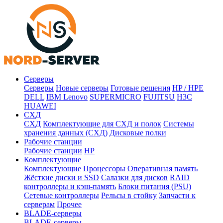
Серверы
Серверы
Новые серверы
Готовые решения
HP / HPE
DELL
IBM Lenovo
SUPERMICRO
FUJITSU
H3C
HUAWEI
СХД
СХД
Комплектующие для СХД и полок
Системы
хранения данных (СХД)
Дисковые полки
Рабочие станции
Рабочие станции
HP
Комплектующие
Комплектующие
Процессоры
Оперативная память
Жёсткие диски и SSD
Салазки для дисков
RAID
контроллеры и кэш-память
Блоки питания (PSU)
Сетевые контроллеры
Рельсы в стойку
Запчасти к
серверам
Прочее
BLADE-серверы
BLADE-серверы