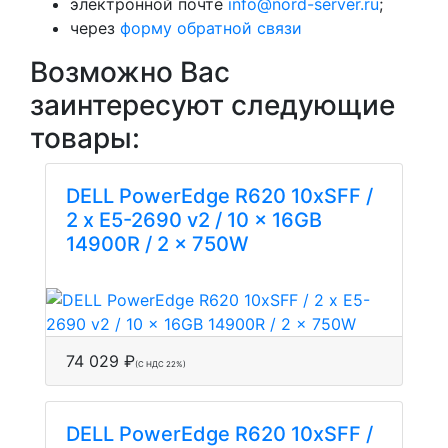
электронной почте
info@nord-server.ru
;
через
форму обратной связи
Возможно Вас
заинтересуют следующие
товары:
DELL PowerEdge R620 10xSFF /
2 x E5-2690 v2 / 10 x 16GB
14900R / 2 x 750W
74 029 ₽
(С НДС 22%)
DELL PowerEdge R620 10xSFF /