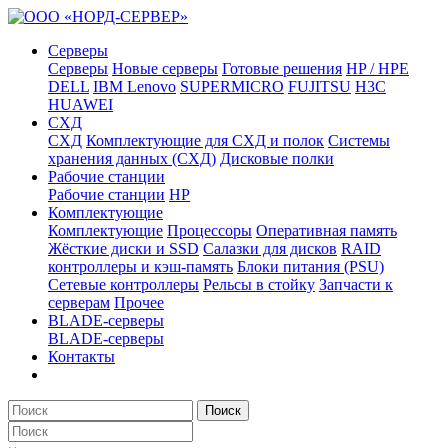
Серверы
Серверы
Новые серверы
Готовые решения
HP / HPE
DELL
IBM Lenovo
SUPERMICRO
FUJITSU
H3C
HUAWEI
СХД
СХД
Комплектующие для СХД и полок
Системы
хранения данных (СХД)
Дисковые полки
Рабочие станции
Рабочие станции
HP
Комплектующие
Комплектующие
Процессоры
Оперативная память
Жёсткие диски и SSD
Салазки для дисков
RAID
контроллеры и кэш-память
Блоки питания (PSU)
Сетевые контроллеры
Рельсы в стойку
Запчасти к
серверам
Прочее
BLADE-серверы
BLADE-серверы
Контакты
Поиск