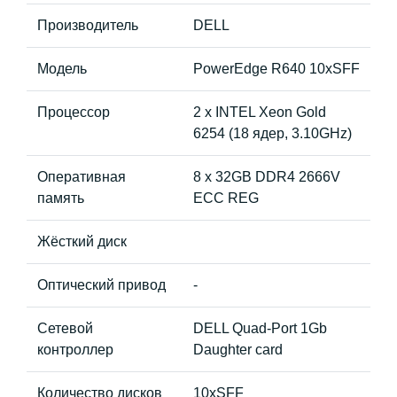
Производитель
DELL
Модель
PowerEdge R640 10xSFF
Процессор
2 x INTEL Xeon Gold
6254 (18 ядер, 3.10GHz)
Оперативная
8 x 32GB DDR4 2666V
память
ECC REG
Жёсткий диск
Оптический привод
-
Сетевой
DELL Quad-Port 1Gb
контроллер
Daughter card
Количество дисков
10хSFF