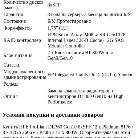
Количество дисков
8хSFF
(макс.)
Гарантия
3 года на сервер, 3 месяца на диски Б/У
Состояние
Б/У, Протестировано
Форм-фактор
1.75'' (1U)
HPE Smart Array P408i-a SR Gen10 (8
RAID контроллер
Internal Lanes / 2GB Cache) 12G SAS
Modular Controller
2 x Блок питания HP 800W для
Блок питания
Gen9/Gen10
Салазки
Модуль удаленного
HP Integrated Lights-Out 5 (iLO 5) Standart
администрирования
Рельсы
Замена комплекта радиаторов и
Опция
вентиляторов DL360 Gen10 на High
Performance
Условия покупки и доставки товаров
Купить HPE ProLiant DL360 Gen10 8xSFF / 2 x Platinum 8176 /
8 x 32Gb 2666V / P408i-a / 2 x 800W. Оформите заказ на этой
странице и с Вами свяжется наш менеджер по продажам для