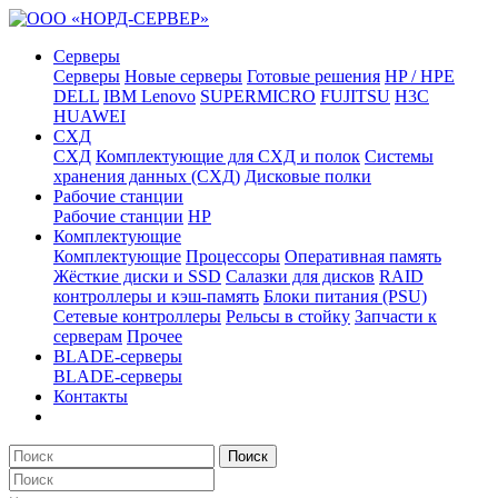
Серверы
Серверы
Новые серверы
Готовые решения
HP / HPE
DELL
IBM Lenovo
SUPERMICRO
FUJITSU
H3C
HUAWEI
СХД
СХД
Комплектующие для СХД и полок
Системы
хранения данных (СХД)
Дисковые полки
Рабочие станции
Рабочие станции
HP
Комплектующие
Комплектующие
Процессоры
Оперативная память
Жёсткие диски и SSD
Салазки для дисков
RAID
контроллеры и кэш-память
Блоки питания (PSU)
Сетевые контроллеры
Рельсы в стойку
Запчасти к
серверам
Прочее
BLADE-серверы
BLADE-серверы
Контакты
Поиск